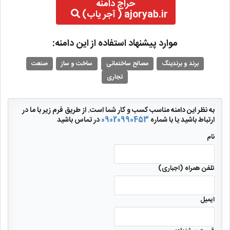
حراج دامنه
ajoryab.ir ( آجر یاب)
موارد پیشنهاد استفاده از این دامنه:
برند و برندینگ
مصالح ساختمانی
ساخت و ساز
صنعت
تجاری
به نظر این دامنه مناسب کسب و کار شما است. از طریق فرم زیر با ما در
ارتباط باشید یا با شماره
09020990453
در تماس باشید
نام
تلفن همراه (اجباری)
ایمیل